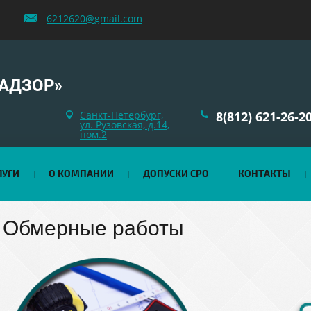
6212620@gmail.com
АДЗОР»
Санкт-Петербург,
8(812) 621-26-2
ул. Рузовская, д.14,
пом.2
ЛУГИ
О КОМПАНИИ
ДОПУСКИ СРО
КОНТАКТЫ
Обмерные работы