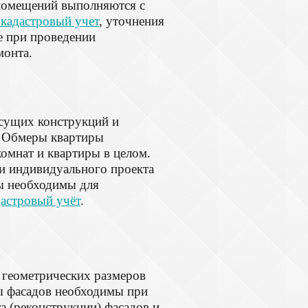
 помещений выполняются с
 кадастровый учет
, уточнения
е при проведении
монта.
есущих конструкций и
. Обмеры квартиры
омнат и квартиры в целом.
и индивидуального проекта
ры необходимы для
дастровый учёт
.
 геометрических размеров
ы фасадов необходимы при
а (реконструкции) фасадов и