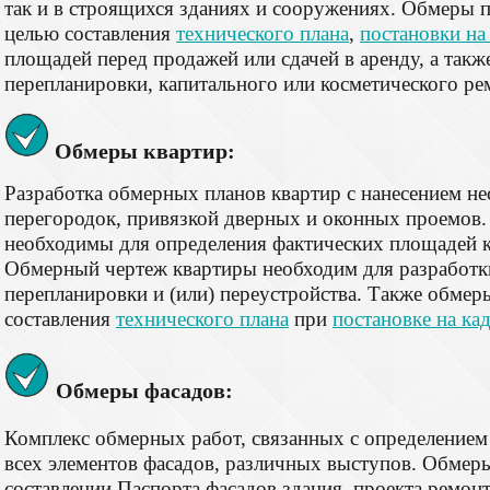
так и в строящихся зданиях и сооружениях. Обмеры
целью составления
технического плана
,
постановки на
площадей перед продажей или сдачей в аренду, а такж
перепланировки, капитального или косметического ре
Обмеры квартир:
Разработка обмерных планов квартир с нанесением н
перегородок, привязкой дверных и оконных проемов
необходимы для определения фактических площадей к
Обмерный чертеж квартиры необходим для разработк
перепланировки и (или) переустройства. Также обме
составления
технического плана
при
постановке на ка
Обмеры фасадов:
Комплекс обмерных работ, связанных с определением
всех элементов фасадов, различных выступов. Обмер
составлении Паспорта фасадов здания, проекта ремонт